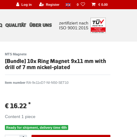
Log in
Register
0
€ 0.00
zertifiziert nach
Q
QUALITÄT
ÜBER UNS
ISO 9001:2015
MTS Magnete
[Bundle] 10x Ring Magnet 9x11 mm with
drill of 7 mm nickel-plated
Item number
RA-9x11xD7-NI-N50-SET10
*
€ 16.22
Content
1
piece
Ready for shipment, delivery time 48h