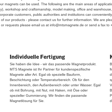
our magnets can be used. The following are the main areas of application
y), workshop and craftsmanship, model making, office and warehouse, s
rporate customers, public authorities and institutions can conveniently
s of our products - please contact us for further information. We are pl
 or requests please email us at info@mtsmagnete.de or send a fax to
Individuelle Fertigung
Sie haben die Idee - wir das passende Magnetprodukt.
B
MTS Magnete ist Ihr Partner für kundenspezifische
M
Magnete aller Art. Egal ob spezielle Bauform,
d
Beschichtung oder Temperaturbereich. Ob für den
s
Innenbereich, den Außenbereich oder unter Wasser. Egal
V
ob mit Bohrung, mit Nut, mit Haken, mit Öse oder
B
spezieller Gummierung. Wir finden die passende
P
Magnetlösung für Sie.
d