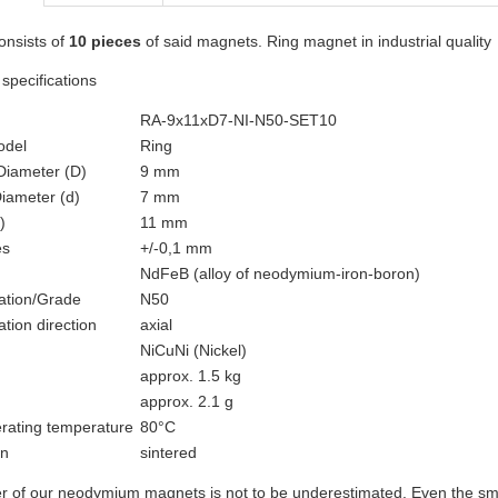
onsists of
10 pieces
of said magnets. Ring magnet in industrial quality
 specifications
RA-9x11xD7-NI-N50-SET10
odel
Ring
Diameter (D)
9 mm
Diameter (d)
7 mm
)
11 mm
es
+/-0,1 mm
NdFeB (alloy of neodymium-iron-boron)
ation/Grade
N50
tion direction
axial
NiCuNi (Nickel)
approx. 1.5 kg
approx. 2.1 g
rating temperature
80°C
on
sintered
 of our neodymium magnets is not to be underestimated. Even the smal