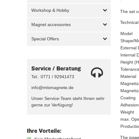
Workshop & Hobby
The set c
Technical
Magnet accessories
Model
Special Offers
Shape/M
External 
Internal 
Height (H
Service / Beratung
Toleranc
Material
Tel.: 0771 / 92941473
Magnetiz
info@mtsmagnete.de
Magnetiza
Coating
Unser Service-Team steht Ihnen sehr
gerne zur Verfügung!
Adhesion
Weight
max. Ope
Producti
Ihre Vorteile:
The power
Kein Mindestbestellwert