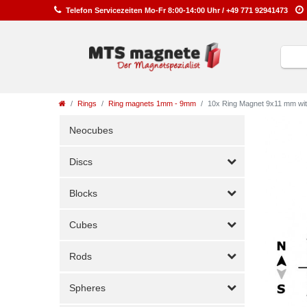
Telefon
Service
zeiten
Mo-Fr 8:00-14:00 Uhr /
+49 771 92941473
Rings
Ring magnets 1mm - 9mm
10x Ring Magnet 9x11 mm with 
Neocubes
Discs
Blocks
Cubes
Rods
Spheres