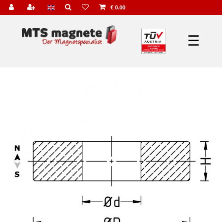
€ 0.00
☰