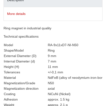
More details
Ring magnet in industrial quality
Technical specifications
Model
RA-9x11xD7-NI-N50
Shape/Model
Ring
External Diameter (D)
9 mm
Internal Diameter (d)
7 mm
Height (H)
11 mm
Tolerances
+/-0,1 mm
Material
NdFeB (alloy of neodymium-iron-boron
Magnetization/Grade
N50
Magnetization direction
axial
Coating
NiCuNi (Nickel)
Adhesion
approx. 1.5 kg
Weight
approx. 2.1 g