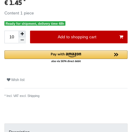
*
€ 1.45
Content
1
piece
Ready for shipment, delivery time 48h
Add to shopping cart
Wish list
* Incl. VAT excl.
Shipping
Description