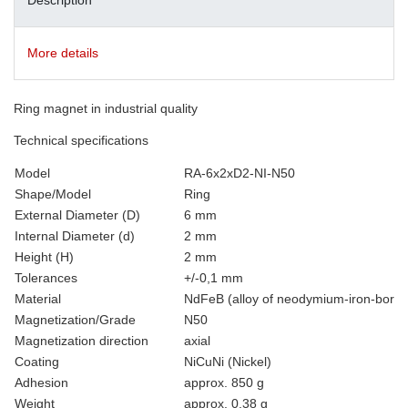
More details
Ring magnet in industrial quality
Technical specifications
Model
RA-6x2xD2-NI-N50
Shape/Model
Ring
External Diameter (D)
6 mm
Internal Diameter (d)
2 mm
Height (H)
2 mm
Tolerances
+/-0,1 mm
Material
NdFeB (alloy of neodymium-iron-boron
Magnetization/Grade
N50
Magnetization direction
axial
Coating
NiCuNi (Nickel)
Adhesion
approx. 850 g
Weight
approx. 0.38 g