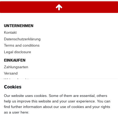
UNTERNEHMEN
Kontakt
Datenschutzerklärung
Terms and conditions
Legal disclosure
EINKAUFEN
Zahlungsarten
Versand
Widerrufsrecht
Cookies
INFOS
Kundenanwendungen
Our website uses cookies. Some of them are essential, others
help us improve this website and your user experience. You can
Physikalische Eigenschaften
find further information about our use of cookies and your rights
Magnetismus von A-Z
as a user here:
Magnetmaterialien