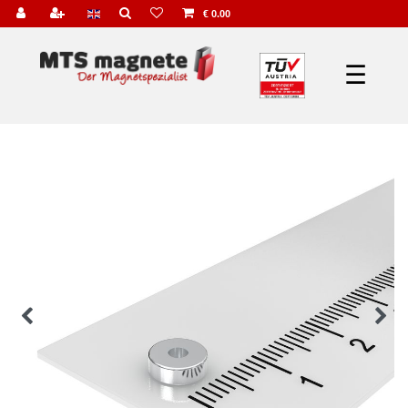
€ 0.00
☰