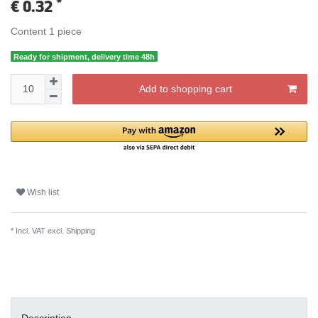
*
€ 0.32
Content
1
piece
Ready for shipment, delivery time 48h
Add to shopping cart
Wish list
* Incl. VAT excl.
Shipping
Description