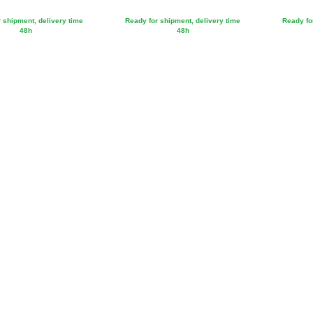
 shipment, delivery time
Ready for shipment, delivery time
Ready fo
48h
48h