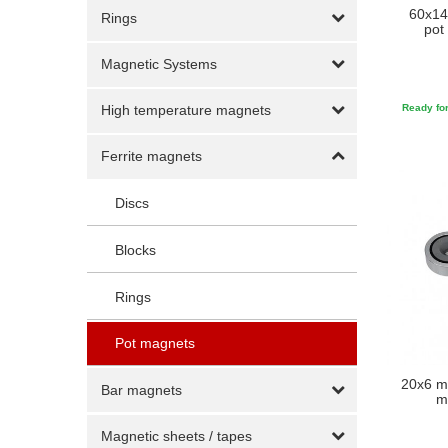
60x14
Rings
pot
Magnetic Systems
Ready for
High temperature magnets
Ferrite magnets
Discs
Blocks
Rings
Pot magnets
20x6 m
Bar magnets
m
Magnetic sheets / tapes