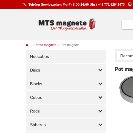
Telefon
Service
zeiten
Mo-Fr 8:00-14:00 Uhr /
+49 771 92941473
Ferrite magnets
Pot magnets
Neocubes
Pot ma
Discs
Blocks
Cubes
Rods
Spheres