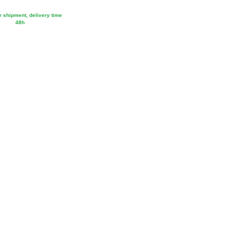
r shipment, delivery time
48h