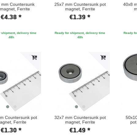
 mm Countersunk
25x7 mm Countersunk pot
40x8 m
 magnet, Ferrite
magnet, Ferrite
m
€4.38 *
€1.39 *
 shipment, delivery time
Ready for shipment, delivery time
Ready fo
48h
48h
m Countersunk pot
32x7 mm Countersunk pot
50x1
agnet, Ferrite
magnet, Ferrite
pot
€1.30 *
€1.49 *