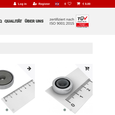
Log in
Register
0
€ 0.00
zertifiziert nach
Q
QUALITÄT
ÜBER UNS
ISO 9001:2015