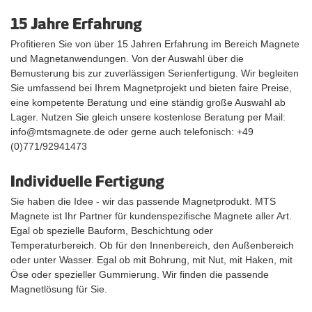
We are also your contact for all metallic materials like industrial
15 Jahre Erfahrung
magnets, magnetic tapes and strips, magnets for the fridge and
magnetic spheres. In our shop you can also find rod, ring and disc
Profitieren Sie von über 15 Jahren Erfahrung im Bereich Magnete
magnets, magnets for pin boards and pot magnets.
und Magnetanwendungen. Von der Auswahl über die
Bemusterung bis zur zuverlässigen Serienfertigung. Wir begleiten
Are you looking for a special product? We are happy to help you.
Sie umfassend bei Ihrem Magnetprojekt und bieten faire Preise,
Please call us on 0049771/92941473. Of course you can also use
eine kompetente Beratung und eine ständig große Auswahl ab
our contact form to write us a message, we will answer as soon
Lager. Nutzen Sie gleich unsere kostenlose Beratung per Mail:
as possible.
info@mtsmagnete.de oder gerne auch telefonisch: +49
(0)771/92941473
Individuelle Fertigung
Sie haben die Idee - wir das passende Magnetprodukt. MTS
Magnete ist Ihr Partner für kundenspezifische Magnete aller Art.
Egal ob spezielle Bauform, Beschichtung oder
Temperaturbereich. Ob für den Innenbereich, den Außenbereich
oder unter Wasser. Egal ob mit Bohrung, mit Nut, mit Haken, mit
Öse oder spezieller Gummierung. Wir finden die passende
Magnetlösung für Sie.