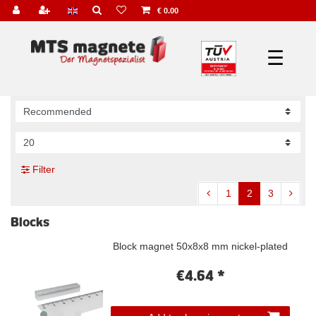
€ 0.00
☰
Filter
1
2
3
Blocks
Block magnet 50x8x8 mm nickel-plated
€4.64 *