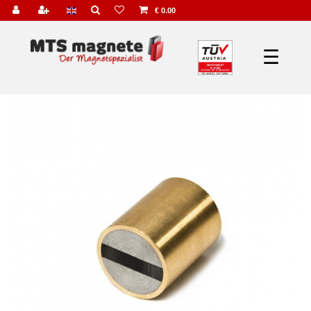
€ 0.00
☰