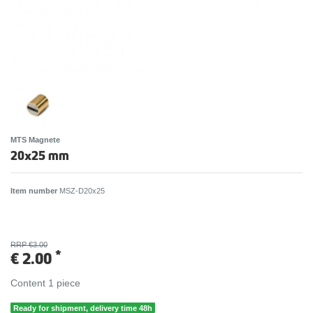
MTS Magnete
20x25 mm
Item number
MSZ-D20x25
RRP €3.00
*
€ 2.00
Content
1
piece
Ready for shipment, delivery time 48h