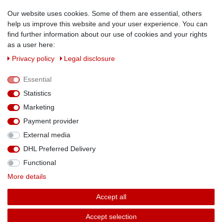
Kundenanwendungen
Our website uses cookies. Some of them are essential, others
help us improve this website and your user experience. You can
Physikalische Eigenschaften
find further information about our use of cookies and your rights
Magnetismus von A-Z
as a user here:
Magnetmaterialien
Privacy policy
Legal disclosure
Downloads
Warnhinweise
Essential
Handelspartner werden
Statistics
SOCIAL MEDIA
Marketing
Facebook
Payment provider
External media
DHL Preferred Delivery
Functional
Theme by
More details
Accept all
* Alle Preise verstehen sich inkl. MwSt. zzgl. Versandkosten. Alle Angebote sind
Accept selection
freibleibend zzgl. Versandkosten und bei Nachnahme Übermittlungsentgelt. Irrtümer,