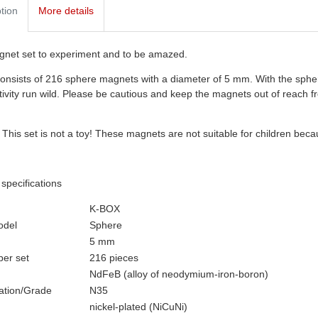
tion
More details
net set to experiment and to be amazed.
consists of 216 sphere magnets with a diameter of 5 mm. With the sphe
tivity run wild. Please be cautious and keep the magnets out of reach
: This set is not a toy! These magnets are not suitable for children bec
 specifications
K-BOX
odel
Sphere
5 mm
per set
216 pieces
NdFeB (alloy of neodymium-iron-boron)
ation/Grade
N35
nickel-plated (NiCuNi)