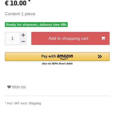
*
€ 10.00
Content
1
piece
Ready for shipment, delivery time 48h
Add to shopping cart
Wish list
* Incl. VAT excl.
Shipping