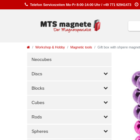
Telefon
Service
zeiten
Mo-Fr 8:00-14:00 Uhr /
+49 771 92941473
Workshop & Hobby
Magnetic tools
Gift box with shpere magne
Neocubes
Discs
Blocks
Cubes
Rods
Spheres