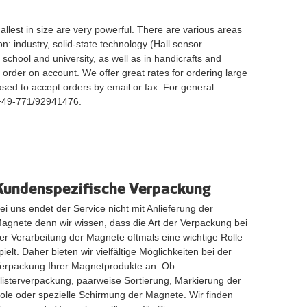
lest in size are very powerful. There are various areas
: industry, solid-state technology (Hall sensor
chool and university, as well as in handicrafts and
 order on account. We offer great rates for ordering large
eased to accept orders by email or fax. For general
 +49-771/92941476.
Kundenspezifische Verpackung
ei uns endet der Service nicht mit Anlieferung der
agnete denn wir wissen, dass die Art der Verpackung bei
er Verarbeitung der Magnete oftmals eine wichtige Rolle
pielt. Daher bieten wir vielfältige Möglichkeiten bei der
erpackung Ihrer Magnetprodukte an. Ob
listerverpackung, paarweise Sortierung, Markierung der
ole oder spezielle Schirmung der Magnete. Wir finden