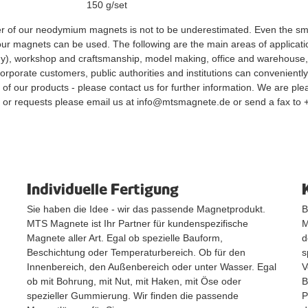
150 g/set
 of our neodymium magnets is not to be underestimated. Even the smal
our magnets can be used. The following are the main areas of application
y), workshop and craftsmanship, model making, office and warehouse, s
rporate customers, public authorities and institutions can conveniently
s of our products - please contact us for further information. We are pl
 or requests please email us at info@mtsmagnete.de or send a fax to
Individuelle Fertigung
Sie haben die Idee - wir das passende Magnetprodukt.
B
MTS Magnete ist Ihr Partner für kundenspezifische
M
Magnete aller Art. Egal ob spezielle Bauform,
d
Beschichtung oder Temperaturbereich. Ob für den
s
Innenbereich, den Außenbereich oder unter Wasser. Egal
V
ob mit Bohrung, mit Nut, mit Haken, mit Öse oder
B
spezieller Gummierung. Wir finden die passende
P