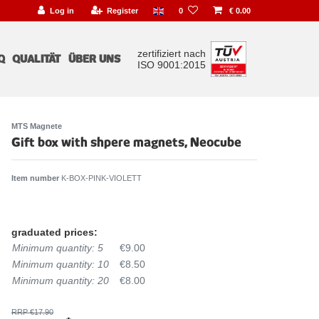
Log in
Register
0
€ 0.00
zertifiziert nach
Q
QUALITÄT
ÜBER UNS
ISO 9001:2015
MTS Magnete
Gift box with shpere magnets, Neocube
Item number
K-BOX-PINK-VIOLETT
graduated prices:
Minimum quantity: 5
€9.00
Minimum quantity: 10
€8.50
Minimum quantity: 20
€8.00
RRP €17.90