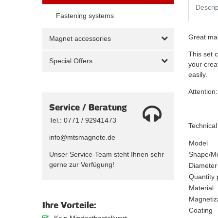
Descrip
Fastening systems
Great mag
Magnet accessories
This set 
Special Offers
your crea
easily.
Attention
Service / Beratung
Tel.: 0771 / 92941473
Technical
info@mtsmagnete.de
Model
Unser Service-Team steht Ihnen sehr
Shape/M
gerne zur Verfügung!
Diameter
Quantity 
Material
Magnetiz
Ihre Vorteile:
Coating
Kein Mindestbestellwert