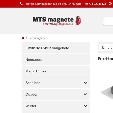
Telefon
Service
zeiten
Mo-Fr 8:00-14:00 Uhr /
+49 771 92941473
Ferritmagnete
Limitierte Exklusivangebote
Ferrit
Neocubes
Magic Cubes
Scheiben
Quader
Würfel