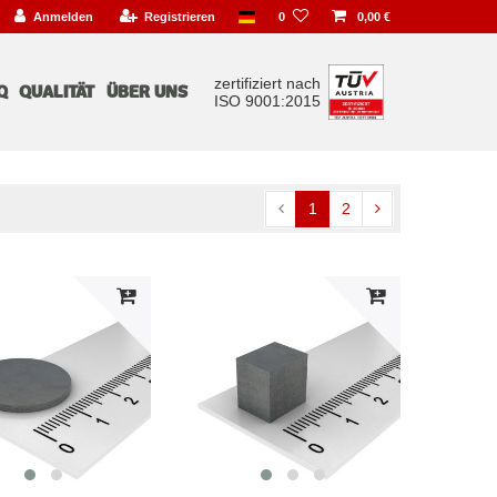
Anmelden
Registrieren
0
0,00 €
zertifiziert nach
Q
QUALITÄT
ÜBER UNS
ISO 9001:2015
1
2