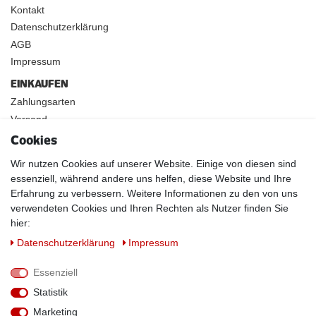
Kontakt
Datenschutzerklärung
AGB
Impressum
EINKAUFEN
Zahlungsarten
Versand
Widerrufsrecht
Cookies
INFOS
Wir nutzen Cookies auf unserer Website. Einige von diesen sind
Kundenanwendungen
essenziell, während andere uns helfen, diese Website und Ihre
Erfahrung zu verbessern. Weitere Informationen zu den von uns
Physikalische Eigenschaften
verwendeten Cookies und Ihren Rechten als Nutzer finden Sie
Magnetismus von A-Z
hier:
Magnetmaterialien
Daten­schutz­erklärung
Impressum
Downloads
Warnhinweise
Essenziell
Handelspartner werden
Statistik
SOCIAL MEDIA
Marketing