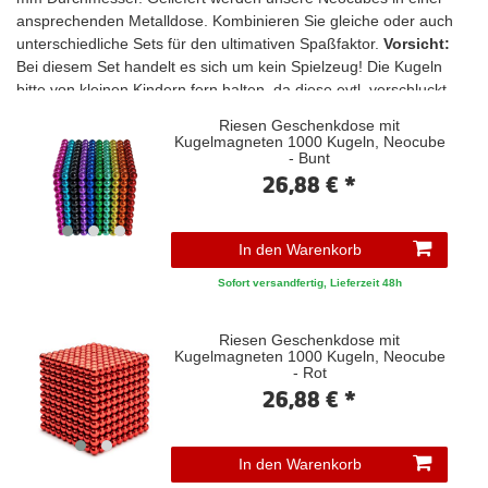
ansprechenden Metalldose. Kombinieren Sie gleiche oder auch
unterschiedliche Sets für den ultimativen Spaßfaktor.
Vorsicht:
Bei diesem Set handelt es sich um kein Spielzeug! Die Kugeln
bitte von kleinen Kindern fern halten, da diese evtl. verschluckt
werden können. Bitte beaufsichtigen Sie Ihre Kinder beim Spiel
Riesen Geschenkdose mit
mit diesen Magneten.
Kugelmagneten 1000 Kugeln, Neocube
- Bunt
26,88 € *
In den Warenkorb
Sofort versandfertig, Lieferzeit 48h
Riesen Geschenkdose mit
Kugelmagneten 1000 Kugeln, Neocube
- Rot
26,88 € *
In den Warenkorb