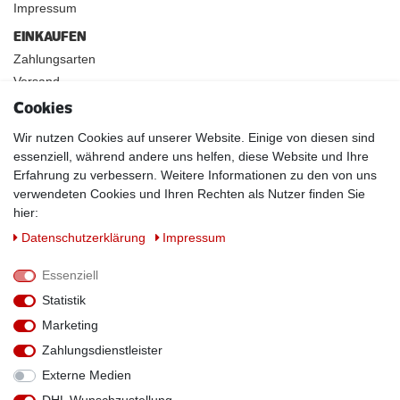
Impressum
EINKAUFEN
Zahlungsarten
Versand
Widerrufsrecht
Cookies
INFOS
Wir nutzen Cookies auf unserer Website. Einige von diesen sind
Kundenanwendungen
essenziell, während andere uns helfen, diese Website und Ihre
Erfahrung zu verbessern. Weitere Informationen zu den von uns
Physikalische Eigenschaften
verwendeten Cookies und Ihren Rechten als Nutzer finden Sie
Magnetismus von A-Z
hier:
Magnetmaterialien
Daten­schutz­erklärung
Impressum
Downloads
Warnhinweise
Essenziell
Handelspartner werden
Statistik
SOCIAL MEDIA
Marketing
Facebook
Zahlungsdienstleister
Externe Medien