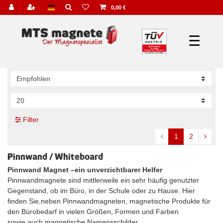
0,00 €
☰
Filter
1
2
Pinnwand / Whiteboard
Pinnwand Magnet
–
ein unverzichtbarer Helfer
Pinnwandmagnete sind mittlerweile ein sehr häufig genutzter
Gegenstand, ob im Büro, in der Schule oder zu Hause.
Hier
finden Sie
,
neben Pinnwandmagneten,
magnetische Produkte für
den Bürobedarf
in vielen
Größen, Formen und Farben
sowie
auch
magnetische Namensschilder.