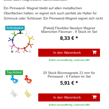
Ein
Pinnwand-
Magnet
bleibt auf
allen metallischen
Oberflächen
haften, er
eignet sich
auch perfekt
als Halter für
Schmuck oder Schlüssel.
Ein Pinnwand-Magnet
eignet
sich
n
icht
nur für die Verwendung an der Pinnwand,
[Paket] Flexibles Neodym Magnet
Artikelpaket
sondern
beispielsweise
auch an einem metallischen
Whiteboard.
Männchen Flexman - 9 Stück im Set
Neben dem
klassischen
Pinnwand Magnet bieten wir auch
8,33 € *
Organisationsmagnete, Magnetpins
und
unterschiedliche
Büromagnete an. Die
vielen
bunten Farben
der
Pinnwandmagnete und Magnetpins machen den tristen Büroalltag
In den Warenkorb
bunter und
ziehen
immer wieder
Blicke auf sich
Sofort versandfertig, Lieferzeit 48h
-
weshalb
garantiert kein wichtiger Termin
, welcher unter dem
Pinnwand-Magneten haftet,
vergessen
wird
!
20 Stück Büromagnete 21 mm für
Top-Artikel
Am besten, Sie überzeugen sich hier selbst von unserer großen
Pinnwand - 4 Farben im Set
Auswahl.
5,91 € *
Pinnwand Magnet Flexman
Ein Pinnwandmagnet muss nicht schlicht und langweilig sein.
In den Warenkorb
Unsere bunten Flexman Magnete sind ein echter Spaß! Auch als
Sofort versandfertig, Lieferzeit 48h
tolles Geschenk kommt der Pinnwand Magnet Flexman gut an, da