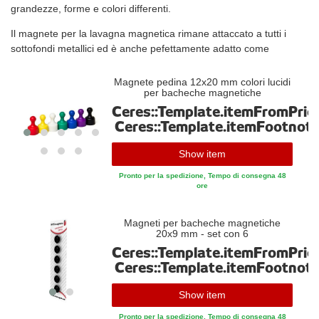
grandezze, forme e colori differenti.
Il magnete per la lavagna magnetica rimane attaccato a tutti i
sottofondi metallici ed è anche pefettamente adatto come
sostegno per gioielli o chiavi. Ma il magnete per lavagne
magnetiche è anche ideale per il whiteboard.
Magnete pedina 12x20 mm colori lucidi
per bacheche magnetiche
Disponiamo non solo del magnete classico per lavagne
Ceres::Template.itemFromPric
magnetiche ma anche dei magneti fermacarte, decorativi e dei
Ceres::Template.itemFootnot
differenti magneti per l'ufficio. I loro molti colori attirano
l'attenzione e la triste vita cotidiana nell'ufficio diventa più colorata
Show item
- così, attaccato a un magnete per lavagne magnetiche, non
Pronto per la spedizione, Tempo di consegna 48
dimenticherai mai più un appuntamento importante!
ore
Guarda tu stesso e scegli del nostro grande assortimento.
Magneti per bacheche magnetiche
Magnete Flexman per lavagne magnetiche
20x9 mm - set con 6
Ceres::Template.itemFromPric
Un magnete per lavagne magnetiche non deve essere noioso e
Ceres::Template.itemFootnot
modesto - la prova è il Flexman in tanti colori differenti! Serve
anche perfettamente come regalo perché quell'ometto colorato
Show item
trasmette allegria. Si può anche idealmente combinare con degli
altri magneti Flexman. Anche il magnete per lavagne magnetiche
Pronto per la spedizione, Tempo di consegna 48