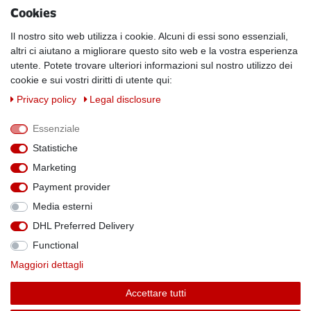
Cookies
INFOS
Kundenanwendungen
Il nostro sito web utilizza i cookie. Alcuni di essi sono essenziali,
altri ci aiutano a migliorare questo sito web e la vostra esperienza
Physikalische Eigenschaften
utente. Potete trovare ulteriori informazioni sul nostro utilizzo dei
Magnetismus von A-Z
cookie e sui vostri diritti di utente qui:
Magnetmaterialien
Privacy policy
Legal disclosure
Downloads
Warnhinweise
Essenziale
Handelspartner werden
Statistiche
SOCIAL MEDIA
Marketing
Facebook
Payment provider
Media esterni
DHL Preferred Delivery
Functional
Theme by
Maggiori dettagli
Accettare tutti
* Alle Preise verstehen sich inkl. MwSt. zzgl. Versandkosten. Alle Angebote sind