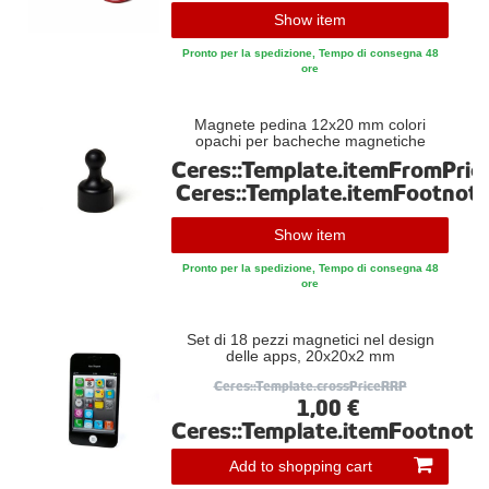
Show item
Pronto per la spedizione, Tempo di consegna 48
ore
Magnete pedina 12x20 mm colori
opachi per bacheche magnetiche
Ceres::Template.itemFromPric
Ceres::Template.itemFootnot
Show item
Pronto per la spedizione, Tempo di consegna 48
ore
Set di 18 pezzi magnetici nel design
delle apps, 20x20x2 mm
Ceres::Template.crossPriceRRP
1,00 €
Ceres::Template.itemFootnote
Add to shopping cart