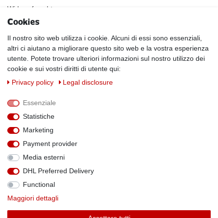
Widerrufsrecht
Cookies
INFOS
Kundenanwendungen
Il nostro sito web utilizza i cookie. Alcuni di essi sono essenziali,
altri ci aiutano a migliorare questo sito web e la vostra esperienza
Physikalische Eigenschaften
utente. Potete trovare ulteriori informazioni sul nostro utilizzo dei
Magnetismus von A-Z
cookie e sui vostri diritti di utente qui:
Magnetmaterialien
Privacy policy
Legal disclosure
Downloads
Warnhinweise
Essenziale
Handelspartner werden
Statistiche
SOCIAL MEDIA
Marketing
Facebook
Payment provider
Media esterni
DHL Preferred Delivery
Functional
Theme by
Maggiori dettagli