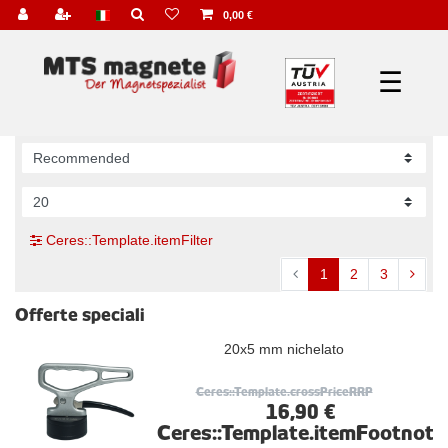
0,00 €
☰
Ceres::Template.itemFilter
1
2
3
Offerte speciali
20x5 mm nichelato
Ceres::Template.crossPriceRRP
16,90 €
Ceres::Template.itemFootnote