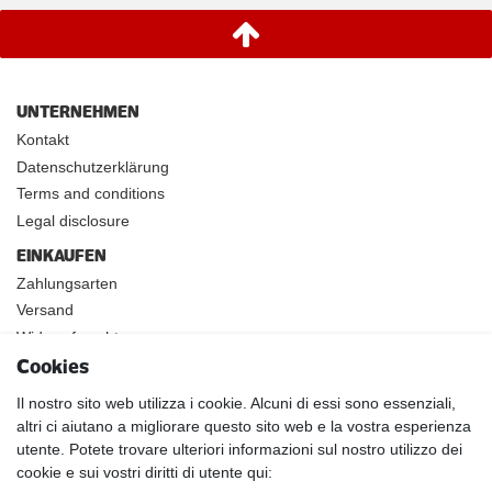
UNTERNEHMEN
Kontakt
Datenschutzerklärung
Terms and conditions
Legal disclosure
EINKAUFEN
Zahlungsarten
Versand
Widerrufsrecht
Cookies
INFOS
Kundenanwendungen
Il nostro sito web utilizza i cookie. Alcuni di essi sono essenziali,
altri ci aiutano a migliorare questo sito web e la vostra esperienza
Physikalische Eigenschaften
utente. Potete trovare ulteriori informazioni sul nostro utilizzo dei
Magnetismus von A-Z
cookie e sui vostri diritti di utente qui:
Magnetmaterialien