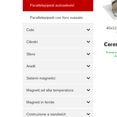
Parallelepipedi autoadesivi
Parallelepipedi con foro svasato
40x12
Cubi
Cilindri
Cere
Pronto p
Sfere
di
Anelli
Sistemi magnetici
Magneti ad alta temperatura
Magneti in ferrite
Costruzione a sandwich