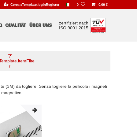
Ceres::Template.loginRegister
0
0,00 €
zertifiziert nach
Q
QUALITÄT
ÜBER UNS
ISO 9001:2015
Template.itemFilte
r
te (3M) da togliere. Senza togliere la pellicola i magneti
o magnetico.