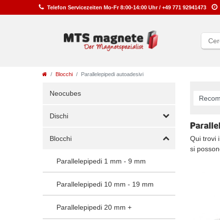
Telefon
Service
zeiten
Mo-Fr 8:00-14:00 Uhr /
+49 771 92941473
Blocchi
Parallelepipedi autoadesivi
Neocubes
Dischi
Paralle
Blocchi
Qui trovi 
si posson
Parallelepipedi 1 mm - 9 mm
Parallelepipedi 10 mm - 19 mm
Parallelepipedi 20 mm +