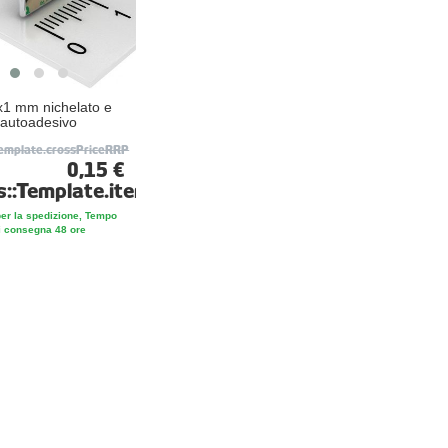
1 mm nichelato e
autoadesivo
Template.crossPriceRRP
te
0,15 €
s::Template.itemFootnote
per la spedizione, Tempo
i consegna 48 ore