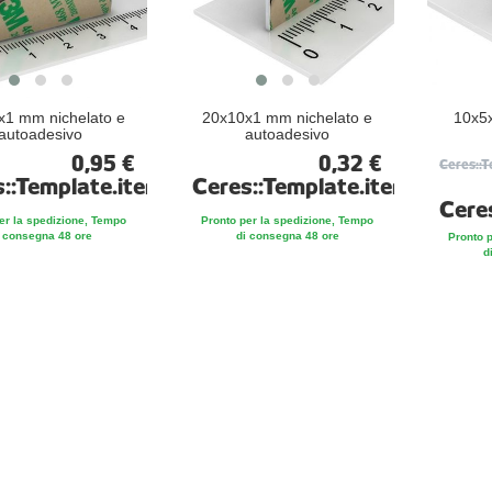
x1 mm nichelato e
20x10x1 mm nichelato e
10x5x
autoadesivo
autoadesivo
0,95 €
0,32 €
Ceres::
s::Template.itemFootnote
Ceres::Template.itemFootno
Cere
er la spedizione, Tempo
Pronto per la spedizione, Tempo
 consegna 48 ore
di consegna 48 ore
Pronto 
d