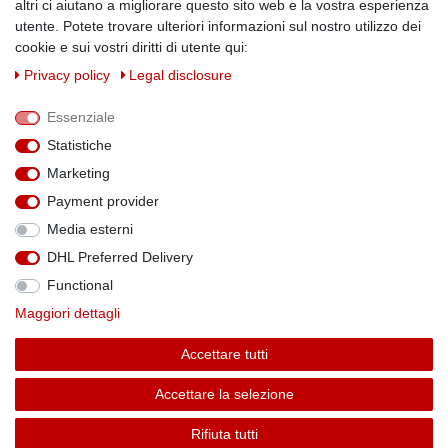
Physikalische Eigenschaften
altri ci aiutano a migliorare questo sito web e la vostra esperienza
utente. Potete trovare ulteriori informazioni sul nostro utilizzo dei
Magnetismus von A-Z
cookie e sui vostri diritti di utente qui:
Magnetmaterialien
Privacy policy
Legal disclosure
Downloads
Warnhinweise
Essenziale
Handelspartner werden
Statistiche
SOCIAL MEDIA
Marketing
Facebook
Payment provider
Media esterni
DHL Preferred Delivery
Functional
Theme by
Maggiori dettagli
Accettare tutti
* Alle Preise verstehen sich inkl. MwSt. zzgl. Versandkosten. Alle Angebote sind
Accettare la selezione
freibleibend zzgl. Versandkosten und bei Nachnahme Übermittlungsentgelt. Irrtümer,
Druckfehler und Preisänderungen vorbehalten.
Rifiuta tutti
Copyright 2022 | Alle Rechte vorbehalten.