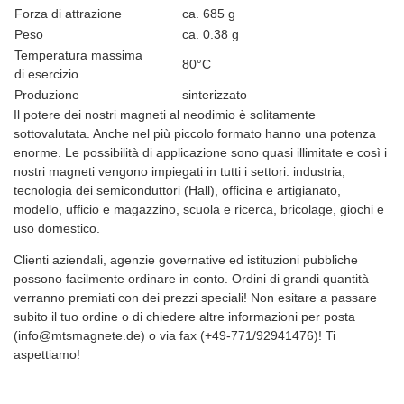
Forza di attrazione
ca. 685 g
Peso
ca. 0.38 g
Temperatura massima
80°C
di esercizio
Produzione
sinterizzato
Il potere dei nostri magneti al neodimio è solitamente
sottovalutata. Anche nel più piccolo formato hanno una potenza
enorme. Le possibilità di applicazione sono quasi illimitate e così i
nostri magneti vengono impiegati in tutti i settori: industria,
tecnologia dei semiconduttori (Hall), officina e artigianato,
modello, ufficio e magazzino, scuola e ricerca, bricolage, giochi e
uso domestico.
Clienti aziendali, agenzie governative ed istituzioni pubbliche
possono facilmente ordinare in conto. Ordini di grandi quantità
verranno premiati con dei prezzi speciali! Non esitare a passare
subito il tuo ordine o di chiedere altre informazioni per posta
(info@mtsmagnete.de) o via fax (+49-771/92941476)! Ti
aspettiamo!