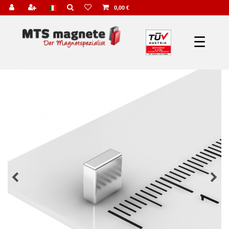
0,00 €
☰