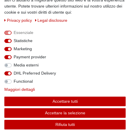
altri ci aiutano a migliorare questo sito web e la vostra esperienza
Physikalische Eigenschaften
utente. Potete trovare ulteriori informazioni sul nostro utilizzo dei
Magnetismus von A-Z
cookie e sui vostri diritti di utente qui:
Magnetmaterialien
Privacy policy
Legal disclosure
Downloads
Warnhinweise
Essenziale
Handelspartner werden
Statistiche
SOCIAL MEDIA
Marketing
Facebook
Payment provider
Media esterni
DHL Preferred Delivery
Functional
Theme by
Maggiori dettagli
Accettare tutti
* Alle Preise verstehen sich inkl. MwSt. zzgl. Versandkosten. Alle Angebote sind
Accettare la selezione
freibleibend zzgl. Versandkosten und bei Nachnahme Übermittlungsentgelt. Irrtümer,
Druckfehler und Preisänderungen vorbehalten.
Rifiuta tutti
Copyright 2022 | Alle Rechte vorbehalten.