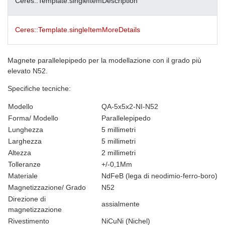
Ceres::Template.singleItemDescription
Ceres::Template.singleItemMoreDetails
Magnete parallelepipedo per la modellazione con il grado più
elevato N52.
Specifiche tecniche:
Modello
QA-5x5x2-NI-N52
Forma/ Modello
Parallelepipedo
Lunghezza
5 millimetri
Larghezza
5 millimetri
Altezza
2 millimetri
Tolleranze
+/-0,1Mm
Materiale
NdFeB (lega di neodimio-ferro-boro)
Magnetizzazione/ Grado
N52
Direzione di
assialmente
magnetizzazione
Rivestimento
NiCuNi (Nichel)