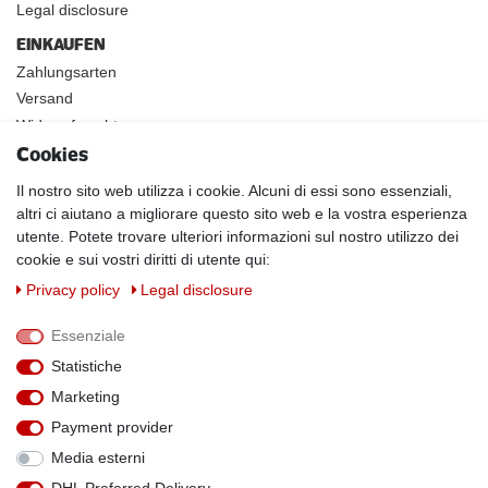
Legal disclosure
EINKAUFEN
Zahlungsarten
Versand
Widerrufsrecht
Cookies
INFOS
Kundenanwendungen
Il nostro sito web utilizza i cookie. Alcuni di essi sono essenziali,
altri ci aiutano a migliorare questo sito web e la vostra esperienza
Physikalische Eigenschaften
utente. Potete trovare ulteriori informazioni sul nostro utilizzo dei
Magnetismus von A-Z
cookie e sui vostri diritti di utente qui:
Magnetmaterialien
Privacy policy
Legal disclosure
Downloads
Warnhinweise
Essenziale
Handelspartner werden
Statistiche
SOCIAL MEDIA
Marketing
Facebook
Payment provider
Media esterni