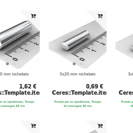
0 mm nichelato
5x20 mm nichelato
3x
1,62 €
0,69 €
s::Template.itemFootnote
Ceres::Template.itemFootno
Cere
er la spedizione, Tempo
Pronto per la spedizione, Tempo
Pronto 
 consegna 48 ore
di consegna 48 ore
d