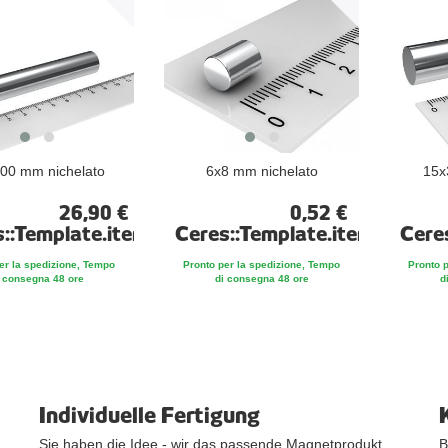
00 mm nichelato
6x8 mm nichelato
15x
26,90 €
0,52 €
s::Template.itemFootnote
Ceres::Template.itemFootno
Cere
er la spedizione, Tempo
Pronto per la spedizione, Tempo
Pronto 
 consegna 48 ore
di consegna 48 ore
d
Individuelle Fertigung
Sie haben die Idee - wir das passende Magnetprodukt.
B