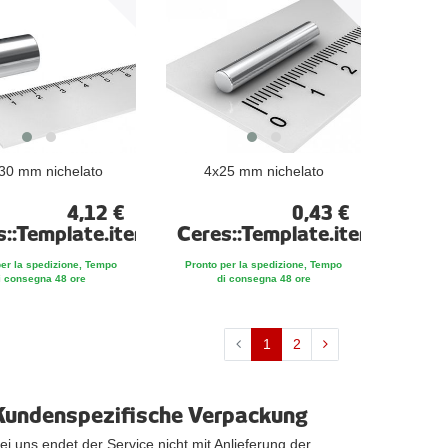
30 mm nichelato
4x25 mm nichelato
4,12 €
0,43 €
te
s::Template.itemFootnote
Ceres::Template.itemFootno
per la spedizione, Tempo
Pronto per la spedizione, Tempo
i consegna 48 ore
di consegna 48 ore
1
2
Kundenspezifische Verpackung
ei uns endet der Service nicht mit Anlieferung der