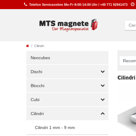
Telefon
Service
zeiten
Mo-Fr 8:00-14:00 Uhr /
+49 771 92941473
Cilindri
Neocubes
Dischi
Cilindri
Blocchi
Cubi
Cilindri
Cilindri 1 mm - 9 mm