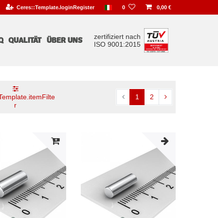
Ceres::Template.loginRegister
0
0,00 €
zertifiziert nach
Q
QUALITÄT
ÜBER UNS
ISO 9001:2015
Template.itemFilte
1
2
r