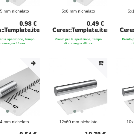
5 mm nichelato
5x8 mm nichelato
5x1
0,98 €
0,49 €
s::Template.itemFootnote
Ceres::Template.itemFootno
Cere
er la spedizione, Tempo
Pronto per la spedizione, Tempo
Pronto 
 consegna 48 ore
di consegna 48 ore
d
4 mm nichelato
12x60 mm nichelato
10x