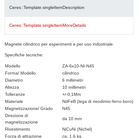
Ceres::Template.singleItemDescription
Ceres::Template.singleItemMoreDetails
Magnete cilindrico per esperimenti e per uso industriale.
Specifiche tecniche:
Modello
ZA-6x10-NI-N45
Forma/ Modello
cilindrico​
Diametro
6 millimetri
Altezza
10 millimetri
Tolleranze
+/-0,1Mm
Materiale
NdFeB (lega di neodimio-ferro-boro)
Magnetizzazione/ Grado
N45
Direzione di
da 10 mm
magnetizzazione
Rivestimento
NiCuNi (Nichel)
Forza di attrazione
ca. 1.6 kg