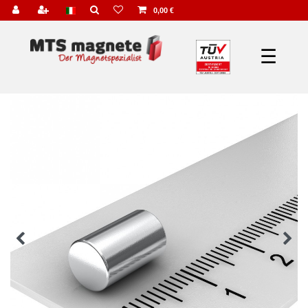
0,00 €
☰