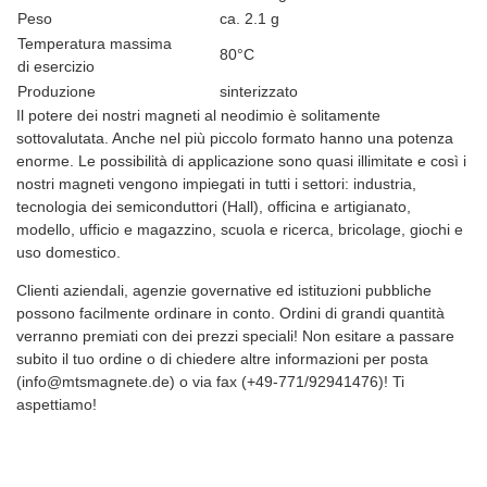
Peso
ca. 2.1 g
Temperatura massima
80°C
di esercizio
Produzione
sinterizzato
Il potere dei nostri magneti al neodimio è solitamente
sottovalutata. Anche nel più piccolo formato hanno una potenza
enorme. Le possibilità di applicazione sono quasi illimitate e così i
nostri magneti vengono impiegati in tutti i settori: industria,
tecnologia dei semiconduttori (Hall), officina e artigianato,
modello, ufficio e magazzino, scuola e ricerca, bricolage, giochi e
uso domestico.
Clienti aziendali, agenzie governative ed istituzioni pubbliche
possono facilmente ordinare in conto. Ordini di grandi quantità
verranno premiati con dei prezzi speciali! Non esitare a passare
subito il tuo ordine o di chiedere altre informazioni per posta
(info@mtsmagnete.de) o via fax (+49-771/92941476)! Ti
aspettiamo!