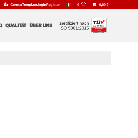
Ceres::Template.loginRegister
0
0,00 €
zertifiziert nach
Q
QUALITÄT
ÜBER UNS
ISO 9001:2015