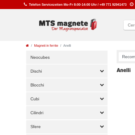
Telefon
Service
zeiten
Mo-Fr 8:00-14:00 Uhr /
+49 771 92941473
Magneti in ferrite
Anelli
Neocubes
Anelli
Dischi
Blocchi
Cubi
Cilindri
Sfere