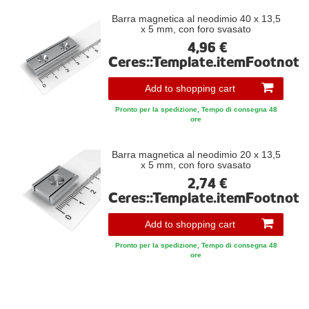
magnetici e magneti permanenti. Da noi puoi anche trovare dischi
e nastri magnetici, magneti per bacheche e magneti con base.
Barra magnetica al neodimio 40 x 13,5
x 5 mm, con foro svasato
Hai bisogno di qualcosa che non hai trovato nel nostro vasto
4,96 €
assortimento? Non c'è nessun problema! Contattaci per trovare
Ceres::Template.itemFootnote
insieme a noi la soluzione adatta! Chiamaci allo
0049771/92941473 o su Skype: mtsmagnete. Ti aiutiamo
Add to shopping cart
volentieri a scegliere il prodotto adeguato. Puoi anche usare il
Pronto per la spedizione, Tempo di consegna 48
formulario di contatto sul nostro sito web.
ore
Barra magnetica al neodimio 20 x 13,5
x 5 mm, con foro svasato
2,74 €
Ceres::Template.itemFootnote
Add to shopping cart
Pronto per la spedizione, Tempo di consegna 48
ore