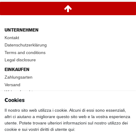
UNTERNEHMEN
Kontakt
Datenschutzerklärung
Terms and conditions
Legal disclosure
EINKAUFEN
Zahlungsarten
Versand
Widerrufsrecht
Cookies
INFOS
Kundenanwendungen
Il nostro sito web utilizza i cookie. Alcuni di essi sono essenziali,
altri ci aiutano a migliorare questo sito web e la vostra esperienza
Physikalische Eigenschaften
utente. Potete trovare ulteriori informazioni sul nostro utilizzo dei
Magnetismus von A-Z
cookie e sui vostri diritti di utente qui:
Magnetmaterialien