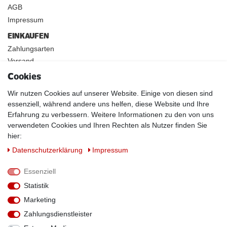
AGB
Impressum
EINKAUFEN
Zahlungsarten
Versand
Widerrufsrecht
Cookies
INFOS
Wir nutzen Cookies auf unserer Website. Einige von diesen sind
Kundenanwendungen
essenziell, während andere uns helfen, diese Website und Ihre
Erfahrung zu verbessern. Weitere Informationen zu den von uns
Physikalische Eigenschaften
verwendeten Cookies und Ihren Rechten als Nutzer finden Sie
Magnetismus von A-Z
hier:
Magnetmaterialien
Daten­schutz­erklärung
Impressum
Downloads
Warnhinweise
Essenziell
Handelspartner werden
Statistik
SOCIAL MEDIA
Marketing
Facebook
Zahlungsdienstleister