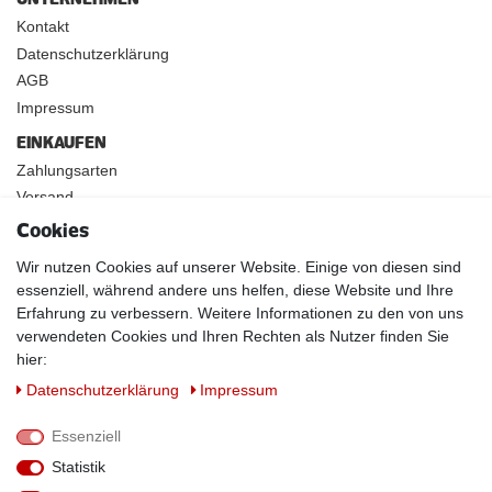
Kontakt
Datenschutzerklärung
AGB
Impressum
EINKAUFEN
Zahlungsarten
Versand
Widerrufsrecht
Cookies
INFOS
Wir nutzen Cookies auf unserer Website. Einige von diesen sind
Kundenanwendungen
essenziell, während andere uns helfen, diese Website und Ihre
Physikalische Eigenschaften
Erfahrung zu verbessern. Weitere Informationen zu den von uns
verwendeten Cookies und Ihren Rechten als Nutzer finden Sie
Magnetismus von A-Z
hier:
Magnetmaterialien
Daten­schutz­erklärung
Impressum
Downloads
Warnhinweise
Essenziell
Handelspartner werden
Statistik
SOCIAL MEDIA