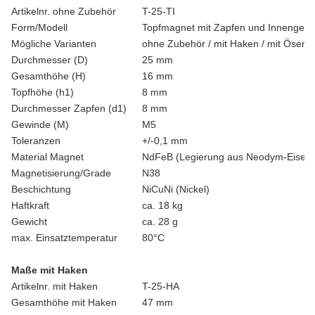
Artikelnr. ohne Zubehör
T-25-TI
Form/Modell
Topfmagnet mit Zapfen und Innengew
Mögliche Varianten
ohne Zubehör / mit Haken / mit Ösen
Durchmesser (D)
25 mm
Gesamthöhe (H)
16 mm
Topfhöhe (h1)
8 mm
Durchmesser Zapfen (d1)
8 mm
Gewinde (M)
M5
Toleranzen
+/-0,1 mm
Material Magnet
NdFeB (Legierung aus Neodym-Eisen-
Magnetisierung/Grade
N38
Beschichtung
NiCuNi (Nickel)
Haftkraft
ca. 18 kg
Gewicht
ca. 28 g
max. Einsatztemperatur
80°C
Maße mit Haken
Artikelnr. mit Haken
T-25-HA
Gesamthöhe mit Haken
47 mm