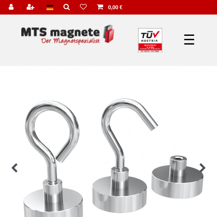
0,00 €
☰