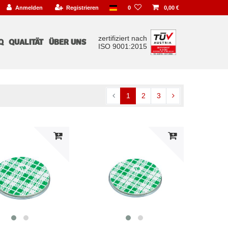
Anmelden
Registrieren
0
0,00 €
zertifiziert nach
Q
QUALITÄT
ÜBER UNS
ISO 9001:2015
1
2
3