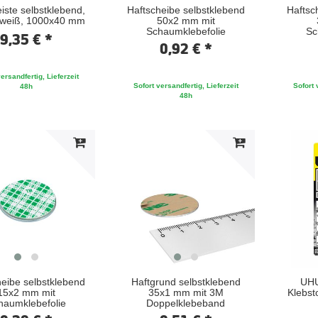
eiste selbstklebend,
Haftscheibe selbstklebend
Haftsc
 weiß, 1000x40 mm
50x2 mm mit
Schaumklebefolie
Sc
9,35 € *
0,92 € *
ersandfertig, Lieferzeit
Sofort versandfertig, Lieferzeit
Sofort 
48h
48h
eibe selbstklebend
Haftgrund selbstklebend
UHU
15x2 mm mit
35x1 mm mit 3M
Klebst
haumklebefolie
Doppelklebeband