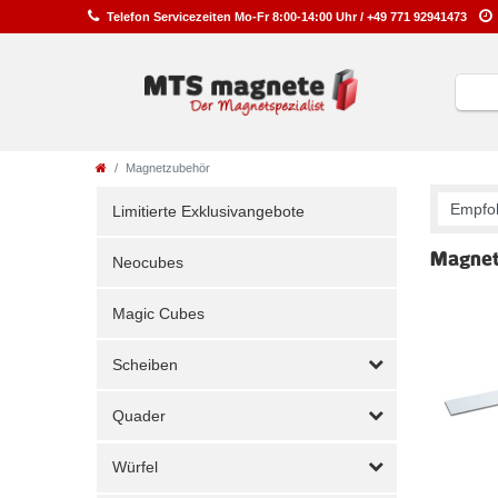
Telefon
Service
zeiten
Mo-Fr 8:00-14:00 Uhr /
+49 771 92941473
Magnetzubehör
Limitierte Exklusivangebote
Magnet
Neocubes
Magic Cubes
Scheiben
Quader
Würfel