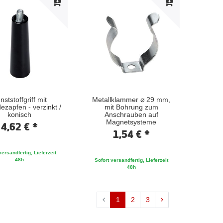
nststoffgriff mit
Metallklammer ⌀ 29 mm,
zapfen - verzinkt /
mit Bohrung zum
konisch
Anschrauben auf
Magnetsysteme
4,62 € *
1,54 € *
versandfertig, Lieferzeit
48h
Sofort versandfertig, Lieferzeit
48h
1
2
3