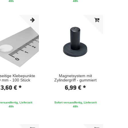
48h
48h
seitige Klebepunkte
Magnetsystem mit
 mm - 100 Stück
Zylindergriff - gummiert
3,60 € *
6,99 € *
versandfertig, Lieferzeit
Sofort versandfertig, Lieferzeit
48h
48h