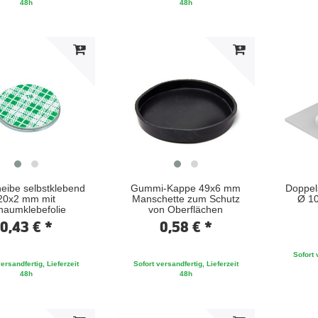
48h
48h
eibe selbstklebend
Gummi-Kappe 49x6 mm
Doppel
20x2 mm mit
Manschette zum Schutz
Ø 10
haumklebefolie
von Oberflächen
0,43 € *
0,58 € *
Sofort 
ersandfertig, Lieferzeit
Sofort versandfertig, Lieferzeit
48h
48h