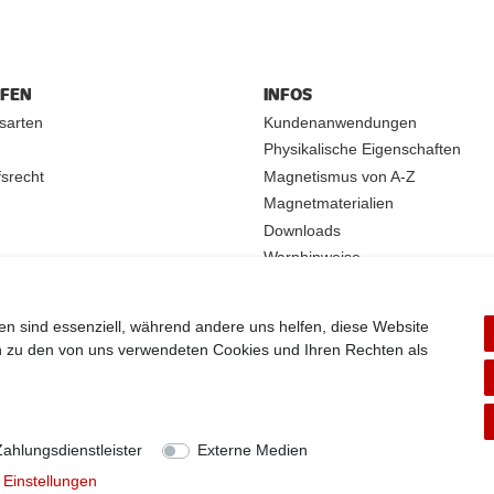
UFEN
INFOS
sarten
Kundenanwendungen
Physikalische Eigenschaften
srecht
Magnetismus von A-Z
Magnetmaterialien
Downloads
Warnhinweise
Handelspartner werden
en sind essenziell, während andere uns helfen, diese Website
en zu den von uns verwendeten Cookies und Ihren Rechten als
Theme by
Zahlungsdienstleister
Externe Medien
en. Alle Angebote sind freibleibend zzgl. Versandkosten und bei Nachnahme Übermittlungsentg
 Einstellungen
Copyright 2022 | Alle Rechte vorbehalten.