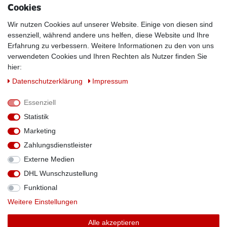
Widerrufsrecht
Cookies
INFOS
Wir nutzen Cookies auf unserer Website. Einige von diesen sind
Kundenanwendungen
essenziell, während andere uns helfen, diese Website und Ihre
Physikalische Eigenschaften
Erfahrung zu verbessern. Weitere Informationen zu den von uns
verwendeten Cookies und Ihren Rechten als Nutzer finden Sie
Magnetismus von A-Z
hier:
Magnetmaterialien
Daten­schutz­erklärung
Impressum
Downloads
Warnhinweise
Essenziell
Handelspartner werden
Statistik
SOCIAL MEDIA
Marketing
Facebook
Zahlungsdienstleister
Externe Medien
DHL Wunschzustellung
Funktional
Theme by
Weitere Einstellungen
Alle akzeptieren