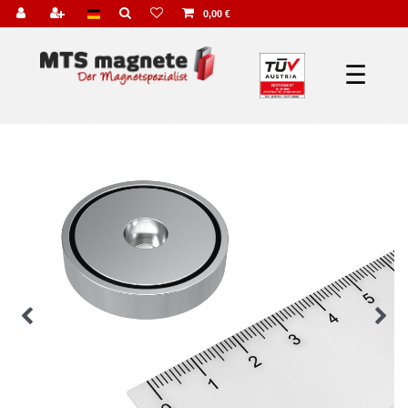
0,00 €
☰