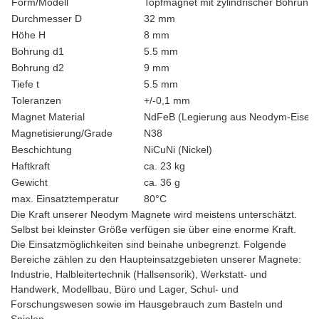
Form/Modell
Topfmagnet mit zylindrischer Bohrung
Durchmesser D
32 mm
Höhe H
8 mm
Bohrung d1
5.5 mm
Bohrung d2
9 mm
Tiefe t
5.5 mm
Toleranzen
+/-0,1 mm
Magnet Material
NdFeB (Legierung aus Neodym-Eisen-
Magnetisierung/Grade
N38
Beschichtung
NiCuNi (Nickel)
Haftkraft
ca. 23 kg
Gewicht
ca. 36 g
max. Einsatztemperatur
80°C
Die Kraft unserer Neodym Magnete wird meistens unterschätzt.
Selbst bei kleinster Größe verfügen sie über eine enorme Kraft.
Die Einsatzmöglichkeiten sind beinahe unbegrenzt. Folgende
Bereiche zählen zu den Haupteinsatzgebieten unserer Magnete:
Industrie, Halbleitertechnik (Hallsensorik), Werkstatt- und
Handwerk, Modellbau, Büro und Lager, Schul- und
Forschungswesen sowie im Hausgebrauch zum Basteln und
Spielen.