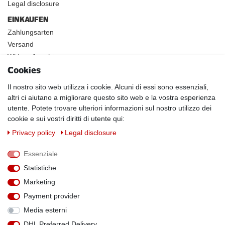
Legal disclosure
EINKAUFEN
Zahlungsarten
Versand
Widerrufsrecht
Cookies
INFOS
Kundenanwendungen
Il nostro sito web utilizza i cookie. Alcuni di essi sono essenziali,
altri ci aiutano a migliorare questo sito web e la vostra esperienza
Physikalische Eigenschaften
utente. Potete trovare ulteriori informazioni sul nostro utilizzo dei
Magnetismus von A-Z
cookie e sui vostri diritti di utente qui:
Magnetmaterialien
Privacy policy
Legal disclosure
Downloads
Warnhinweise
Essenziale
Handelspartner werden
Statistiche
SOCIAL MEDIA
Marketing
Facebook
Payment provider
Media esterni
DHL Preferred Delivery