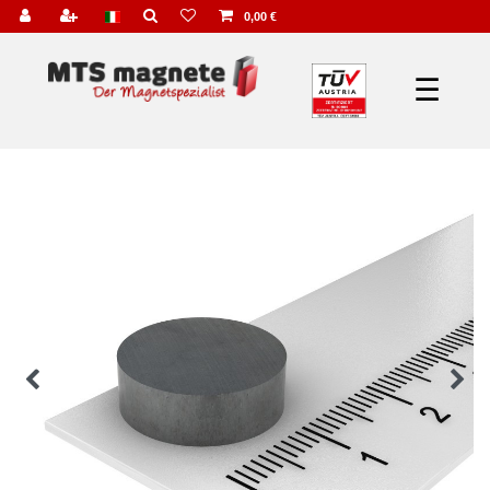
0,00 €
☰