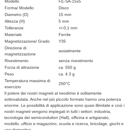
Modello
FE-SA-15x5
Forma/ Modello
Disco
Diametro (D)
15 mm
Altezza (H)
5 mm
Tolleranze
+/-0,1 mm
Materiale
Ferrite
Magnetizzazione/ Grado
Y35
Direzione di
assialmente
magnetizzazione
Rivestimento
senza rivestimento
Forza di attrazione
ca. 550 g
Peso
ca. 4.3 g
Temperatura massima di
250°C
esercizio
Il potere dei nostri magneti al neodimio è solitamente
sottovalutata. Anche nel più piccolo formato hanno una potenza
enorme. Le possibilità di applicazione sono quasi illimitate e così i
nostri magneti vengono impiegati in tutti i settori: industria,
tecnologia dei semiconduttori (Hall), officina e artigianato,
modello, ufficio e magazzino, scuola e ricerca, bricolage, giochi e
uso domestico.