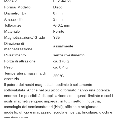
Modello
FE-SA-8x2
Forma/ Modello
Disco
Diametro (D)
8 mm
Altezza (H)
2 mm
Tolleranze
+/-0,1 mm
Materiale
Ferrite
Magnetizzazione/ Grado
Y35
Direzione di
assialmente
magnetizzazione
Rivestimento
senza rivestimento
Forza di attrazione
ca. 170 g
Peso
ca. 0.4 g
Temperatura massima di
250°C
esercizio
Il potere dei nostri magneti al neodimio è solitamente
sottovalutata. Anche nel più piccolo formato hanno una potenza
enorme. Le possibilità di applicazione sono quasi illimitate e così i
nostri magneti vengono impiegati in tutti i settori: industria,
tecnologia dei semiconduttori (Hall), officina e artigianato,
modello, ufficio e magazzino, scuola e ricerca, bricolage, giochi e
uso domestico.