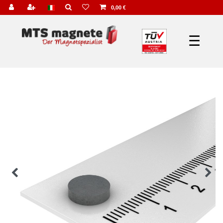
0,00 €
☰