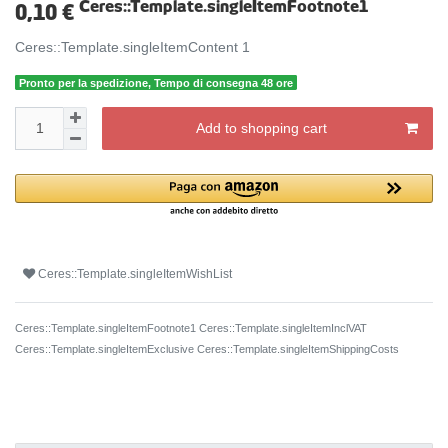
Ceres::Template.singleItemFootnote1
0,10 €
Ceres::Template.singleItemContent
1
Pronto per la spedizione, Tempo di consegna 48 ore
Add to shopping cart
Ceres::Template.singleItemWishList
Ceres::Template.singleItemFootnote1 Ceres::Template.singleItemInclVAT
Ceres::Template.singleItemExclusive
Ceres::Template.singleItemShippingCosts