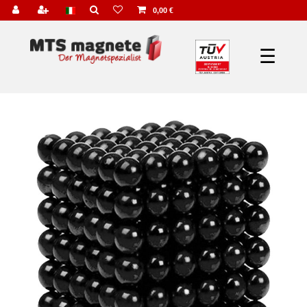
0,00 €
☰