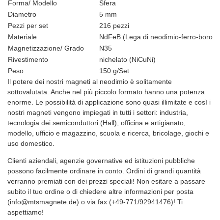
Forma/ Modello
Sfera
Diametro
5 mm
Pezzi per set
216 pezzi
Materiale
NdFeB (Lega di neodimio-ferro-boro)
Magnetizzazione/ Grado
N35
Rivestimento
nichelato (NiCuNi)
Peso
150 g/Set
Il potere dei nostri magneti al neodimio è solitamente
sottovalutata. Anche nel più piccolo formato hanno una potenza
enorme. Le possibilità di applicazione sono quasi illimitate e così i
nostri magneti vengono impiegati in tutti i settori: industria,
tecnologia dei semiconduttori (Hall), officina e artigianato,
modello, ufficio e magazzino, scuola e ricerca, bricolage, giochi e
uso domestico.
Clienti aziendali, agenzie governative ed istituzioni pubbliche
possono facilmente ordinare in conto. Ordini di grandi quantità
verranno premiati con dei prezzi speciali! Non esitare a passare
subito il tuo ordine o di chiedere altre informazioni per posta
(info@mtsmagnete.de) o via fax (+49-771/92941476)! Ti
aspettiamo!