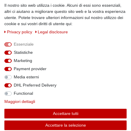
Kundenanwendungen
Il nostro sito web utilizza i cookie. Alcuni di essi sono essenziali,
altri ci aiutano a migliorare questo sito web e la vostra esperienza
Physikalische Eigenschaften
utente. Potete trovare ulteriori informazioni sul nostro utilizzo dei
Magnetismus von A-Z
cookie e sui vostri diritti di utente qui:
Magnetmaterialien
Privacy policy
Legal disclosure
Downloads
Warnhinweise
Essenziale
Handelspartner werden
Statistiche
SOCIAL MEDIA
Marketing
Facebook
Payment provider
Media esterni
DHL Preferred Delivery
Functional
Theme by
Maggiori dettagli
Accettare tutti
* Alle Preise verstehen sich inkl. MwSt. zzgl. Versandkosten. Alle Angebote sind
Accettare la selezione
freibleibend zzgl. Versandkosten und bei Nachnahme Übermittlungsentgelt. Irrtümer,