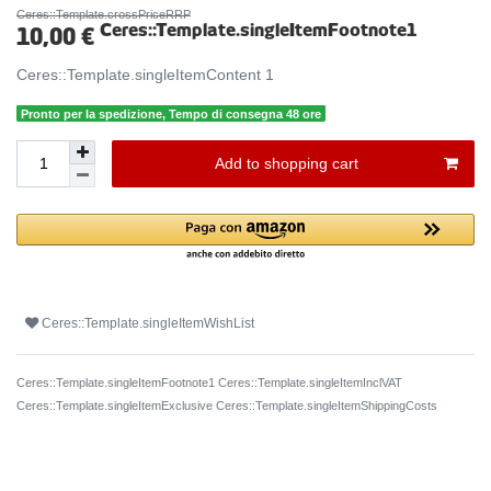
Ceres::Template.crossPriceRRP
Ceres::Template.singleItemFootnote1
10,00 €
Ceres::Template.singleItemContent
1
Pronto per la spedizione, Tempo di consegna 48 ore
Add to shopping cart
Ceres::Template.singleItemWishList
Ceres::Template.singleItemFootnote1 Ceres::Template.singleItemInclVAT
Ceres::Template.singleItemExclusive
Ceres::Template.singleItemShippingCosts