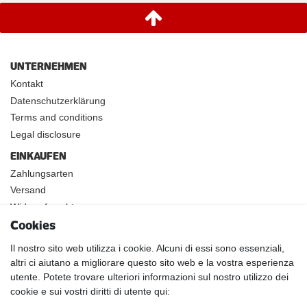
UNTERNEHMEN
Kontakt
Datenschutzerklärung
Terms and conditions
Legal disclosure
EINKAUFEN
Zahlungsarten
Versand
Widerrufsrecht
Cookies
INFOS
Kundenanwendungen
Il nostro sito web utilizza i cookie. Alcuni di essi sono essenziali,
altri ci aiutano a migliorare questo sito web e la vostra esperienza
Physikalische Eigenschaften
utente. Potete trovare ulteriori informazioni sul nostro utilizzo dei
Magnetismus von A-Z
cookie e sui vostri diritti di utente qui:
Magnetmaterialien