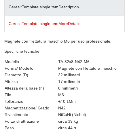
Ceres::Template.singleItemDescription
Ceres::Template.singleItemMoreDetails
Magnete con filettatura maschio M6 per uso professionale.
Specifiche tecniche:
Modello
TA-32x8-N42-M6
Forma/ Modello
Magnete con filettatura maschio​
Diametro (D)
32 millimetri
Altezza
17 millimetri
Altezza della base (h)
8 millimetri
Filo
M6
Tolleranze
+/-0,1Mm
Magnetizzazione/ Grado
N42
Rivestimento
NiCuNi (Nichel)
Forza di attrazione
circa 39 kg
Peso
circa 44 g