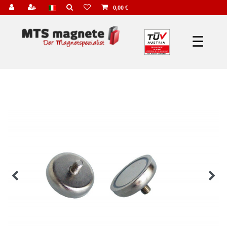
0,00 €
☰