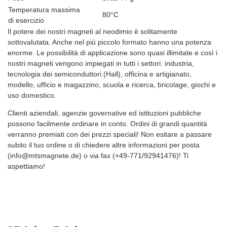
Temperatura massima
80°C
di esercizio
Il potere dei nostri magneti al neodimio è solitamente
sottovalutata. Anche nel più piccolo formato hanno una potenza
enorme. Le possibilità di applicazione sono quasi illimitate e così i
nostri magneti vengono impiegati in tutti i settori: industria,
tecnologia dei semiconduttori (Hall), officina e artigianato,
modello, ufficio e magazzino, scuola e ricerca, bricolage, giochi e
uso domestico.
Clienti aziendali, agenzie governative ed istituzioni pubbliche
possono facilmente ordinare in conto. Ordini di grandi quantità
verranno premiati con dei prezzi speciali! Non esitare a passare
subito il tuo ordine o di chiedere altre informazioni per posta
(info@mtsmagnete.de) o via fax (+49-771/92941476)! Ti
aspettiamo!